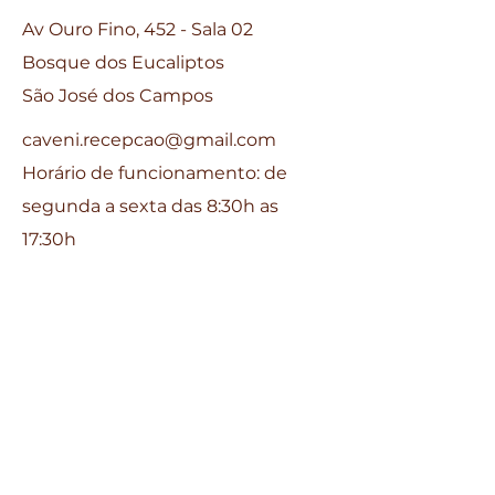
Av Ouro Fino, 452 - Sala 02
Bosque dos Eucaliptos
São José dos Campos
caveni.recepcao@gmail.com
Horário de funcionamento: de
segunda a sexta das 8:30h as
17:30h
Perguntas
Para qualquer pergunta, dúvida ou
comentário, ligue para
(12) 3936-
1801
Fale conosco